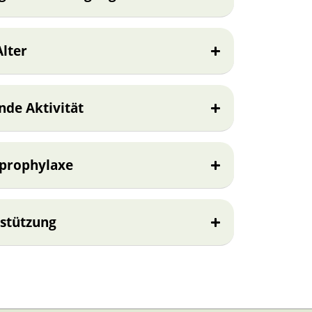
lter
nde Aktivität
zprophylaxe
rstützung