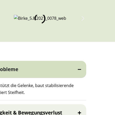
robleme
ützt die Gelenke, baut stabilisierende
rt Steifheit.
igkeit & Bewegungsverlust