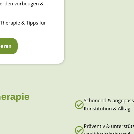
werden vorbeugen &
 Therapie & Tipps für
baren
herapie
Schonend & angepasst 
Konstitution & Alltag
Präventiv & unterstütz