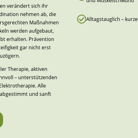
und Muskelschwund
n verändert sich ihr
rdination nehmen ab, die
Alltagstauglich – kur
altersgerechten Maßnahmen
skeln werden aufgebaut,
bt erhalten. Prävention
figkeit gar nicht erst
zuzögern.
er Therapie, aktiven
nnvoll – unterstützenden
ektrotherapie. Alle
d abgestimmt und sanft