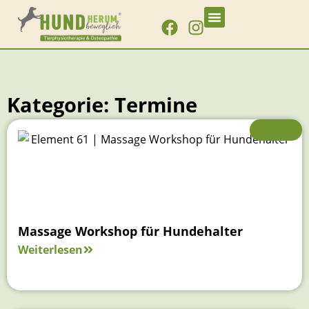
Hunde-Physiotherapie
Hunde-Osteopathie
Über Claudia Birke
Kategorie: Termine
Termine
Massage Workshop für Hundehalter
Weiterlesen