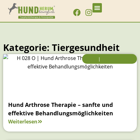
Hunde-Physiotherapie
Hunde-Osteopathie
Über Claudia Birke
Kategorie: Tiergesundheit
News
|
Tiergesundheit
Hund Arthrose Therapie – sanfte und
effektive Behandlungsmöglichkeiten
Weiterlesen